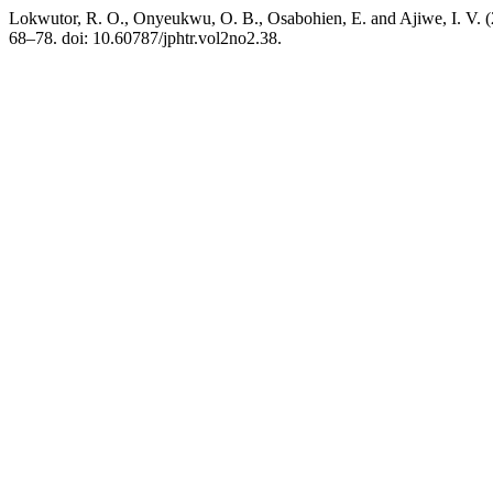
Lokwutor, R. O., Onyeukwu, O. B., Osabohien, E. and Ajiwe, I. V. (
68–78. doi: 10.60787/jphtr.vol2no2.38.